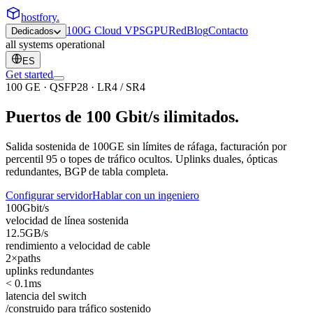
hostfory
.
100G Cloud VPS
GPU
Red
Blog
Contacto
Dedicados
all systems operational
ES
Get started
100 GE · QSFP28 · LR4 / SR4
Puertos de 100 Gbit/s
ilimitados
.
Salida sostenida de 100GE sin límites de ráfaga, facturación por
percentil 95 o topes de tráfico ocultos. Uplinks duales, ópticas
redundantes, BGP de tabla completa.
Configurar servidor
Hablar con un ingeniero
100
Gbit/s
velocidad de línea sostenida
12.5
GB/s
rendimiento a velocidad de cable
2×
paths
uplinks redundantes
< 0.1
ms
latencia del switch
/construido para tráfico sostenido