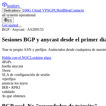
hostfory
.
100G Cloud VPS
GPU
Red
Blog
Contacto
Dedicados
all systems operational
ES
Get started
BGP · Anycast · AS209155
Sesiones BGP y
anycast
desde el primer dí
Trae tu propio ASN y prefijos. Anúncialos desde cualquiera de nuestr
Habla con el NOC
Looking glass
4
PoPs
huella anycast
1
hora
SLA de configuración de sesión
∞
prefijos
anuncia los tuyos
IRR
+ RPKI
validado
/lo que obtienes
BGP real. No "revendedor de tránsito".