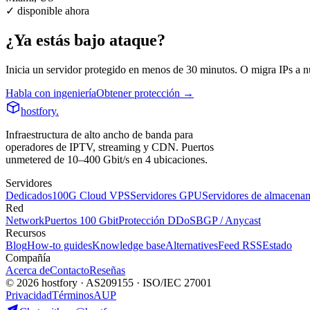
✓ disponible ahora
¿Ya estás bajo ataque?
Inicia un servidor protegido en menos de 30 minutos. O migra IPs a n
Habla con ingeniería
Obtener protección →
hostfory
.
Infraestructura de alto ancho de banda para
operadores de IPTV, streaming y CDN. Puertos
unmetered de 10–400 Gbit/s en 4 ubicaciones.
Servidores
Dedicados
100G Cloud VPS
Servidores GPU
Servidores de almacena
Red
Network
Puertos 100 Gbit
Protección DDoS
BGP / Anycast
Recursos
Blog
How-to guides
Knowledge base
Alternatives
Feed RSS
Estado
Compañía
Acerca de
Contacto
Reseñas
© 2026 hostfory · AS209155 · ISO/IEC 27001
Privacidad
Términos
AUP