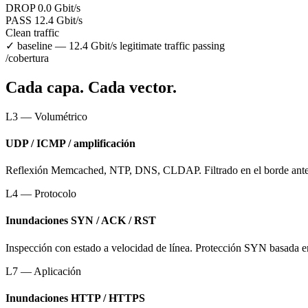
DROP
0.0
Gbit/s
PASS
12.4 Gbit/s
Clean traffic
✓ baseline — 12.4 Gbit/s legitimate traffic passing
/cobertura
Cada capa. Cada vector.
L3 — Volumétrico
UDP / ICMP / amplificación
Reflexión Memcached, NTP, DNS, CLDAP. Filtrado en el borde antes d
L4 — Protocolo
Inundaciones SYN / ACK / RST
Inspección con estado a velocidad de línea. Protección SYN basada en
L7 — Aplicación
Inundaciones HTTP / HTTPS