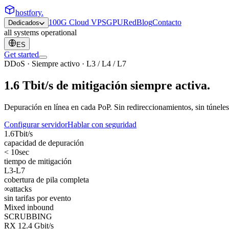
hostfory
.
100G Cloud VPS
GPU
Red
Blog
Contacto
Dedicados
all systems operational
ES
Get started
DDoS · Siempre activo · L3 / L4 / L7
1.6 Tbit/s de mitigación
siempre activa
.
Depuración en línea en cada PoP. Sin redireccionamientos, sin túneles
Configurar servidor
Hablar con seguridad
1.6
Tbit/s
capacidad de depuración
< 10
sec
tiempo de mitigación
L3-L7
cobertura de pila completa
∞
attacks
sin tarifas por evento
Mixed inbound
SCRUBBING
RX
12.4
Gbit/s