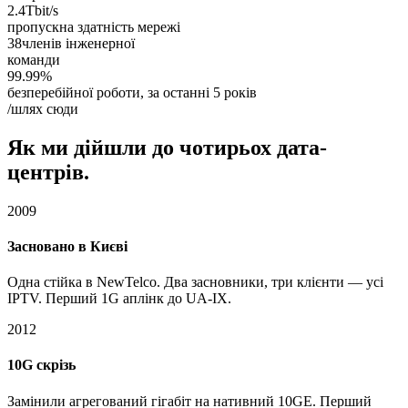
2.4
Tbit/s
пропускна здатність мережі
38
членів інженерної
команди
99.99
%
безперебійної роботи, за останні 5 років
/шлях сюди
Як ми дійшли до чотирьох дата-
центрів.
2009
Засновано в Києві
Одна стійка в NewTelco. Два засновники, три клієнти — усі
IPTV. Перший 1G аплінк до UA-IX.
2012
10G скрізь
Замінили агрегований гігабіт на нативний 10GE. Перший