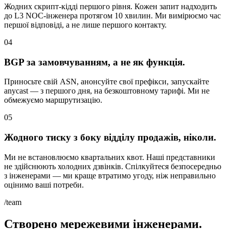
Жодних скрипт-кідді першого рівня. Кожен запит надходить
до L3 NOC-інженера протягом 10 хвилин. Ми вимірюємо час
першої відповіді, а не лише першого контакту.
04
BGP за замовчуванням, а не як функція.
Приносьте свій ASN, анонсуйте свої префікси, запускайте
anycast — з першого дня, на безкоштовному тарифі. Ми не
обмежуємо маршрутизацію.
05
Жодного тиску з боку відділу продажів, ніколи.
Ми не встановлюємо квартальних квот. Наші представники
не здійснюють холодних дзвінків. Спілкуйтеся безпосередньо
з інженерами — ми краще втратимо угоду, ніж неправильно
оцінимо ваші потреби.
/team
Створено мережевими інженерами.