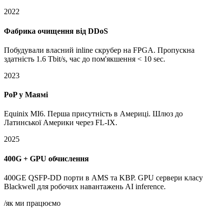
2022
Фабрика очищення від DDoS
Побудували власний inline скрубер на FPGA. Пропускна
здатність 1.6 Tbit/s, час до пом'якшення < 10 sec.
2023
PoP у Маямі
Equinix MI6. Перша присутність в Америці. Шлюз до
Латинської Америки через FL-IX.
2025
400G + GPU обчислення
400GE QSFP-DD порти в AMS та KBP. GPU сервери класу
Blackwell для робочих навантажень AI inference.
/як ми працюємо