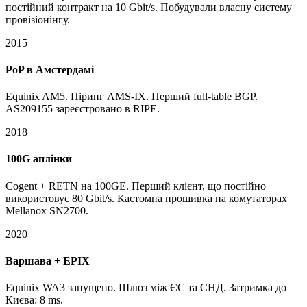
постійний контракт на 10 Gbit/s. Побудували власну систему
провізіонінгу.
2015
PoP в Амстердамі
Equinix AM5. Піринг AMS-IX. Перший full-table BGP.
AS209155 зареєстровано в RIPE.
2018
100G аплінки
Cogent + RETN на 100GE. Перший клієнт, що постійно
використовує 80 Gbit/s. Кастомна прошивка на комутаторах
Mellanox SN2700.
2020
Варшава + EPIX
Equinix WA3 запущено. Шлюз між ЄС та СНД. Затримка до
Києва: 8 ms.