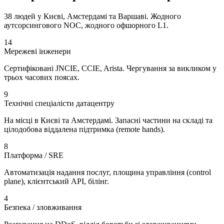
38 людей у Києві, Амстердамі та Варшаві. Жодного
аутсорсингового NOC, жодного офшорного L1.
14
Мережеві інженери
Сертифіковані JNCIE, CCIE, Arista. Чергування за викликом у
трьох часових поясах.
9
Технічні спеціалісти датацентру
На місці в Києві та Амстердамі. Запасні частини на складі та
цілодобова віддалена підтримка (remote hands).
8
Платформа / SRE
Автоматизація надання послуг, площина управління (control
plane), клієнтський API, білінг.
4
Безпека / зловживання