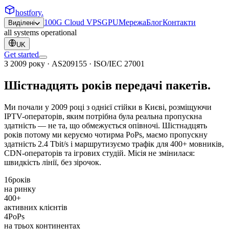
hostfory
.
100G Cloud VPS
GPU
Мережа
Блог
Контакти
Виділені
all systems operational
UK
Get started
З 2009 року · AS209155 · ISO/IEC 27001
Шістнадцять років передачі
пакетів
.
Ми почали у 2009 році з однієї стійки в Києві, розміщуючи
IPTV-операторів, яким потрібна була реальна пропускна
здатність — не та, що обмежується опівночі. Шістнадцять
років потому ми керуємо чотирма PoPs, маємо пропускну
здатність 2.4 Tbit/s і маршрутизуємо трафік для 400+ мовників,
CDN-операторів та ігрових студій. Місія не змінилася:
швидкість лінії, без зірочок.
16
років
на ринку
400
+
активних клієнтів
4
PoPs
на трьох континентах