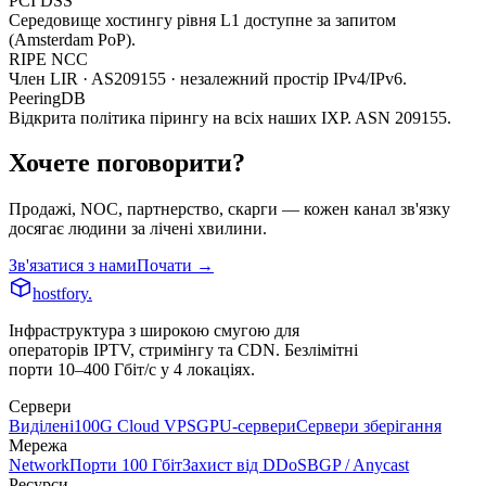
PCI DSS
Середовище хостингу рівня L1 доступне за запитом
(Amsterdam PoP).
RIPE NCC
Член LIR · AS209155 · незалежний простір IPv4/IPv6.
PeeringDB
Відкрита політика пірингу на всіх наших IXP. ASN 209155.
Хочете поговорити?
Продажі, NOC, партнерство, скарги — кожен канал зв'язку
досягає людини за лічені хвилини.
Зв'язатися з нами
Почати →
hostfory
.
Інфраструктура з широкою смугою для
операторів IPTV, стримінгу та CDN. Безлімітні
порти 10–400 Гбіт/с у 4 локаціях.
Сервери
Виділені
100G Cloud VPS
GPU-сервери
Сервери зберігання
Мережа
Network
Порти 100 Гбіт
Захист від DDoS
BGP / Anycast
Ресурси