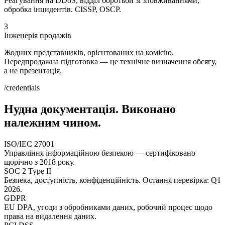
Реагування на DDoS, відділ боротьби зі зловживаннями,
обробка інцидентів. CISSP, OSCP.
3
Інженерія продажів
Жодних представників, орієнтованих на комісію.
Передпродажна підготовка — це технічне визначення обсягу,
а не презентація.
/credentials
Нудна документація. Виконано
належним чином.
ISO/IEC 27001
Управління інформаційною безпекою — сертифіковано
щорічно з 2018 року.
SOC 2 Type II
Безпека, доступність, конфіденційність. Остання перевірка: Q1
2026.
GDPR
EU DPA, угоди з обробниками даних, робочий процес щодо
права на видалення даних.