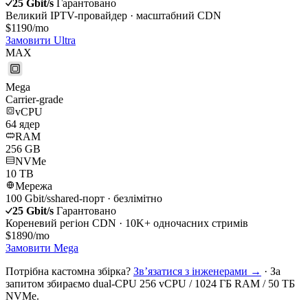
25
Gbit/s
Гарантовано
Великий IPTV-провайдер · масштабний CDN
$
1190
/mo
Замовити
Ultra
MAX
Mega
Carrier-grade
vCPU
64
ядер
RAM
256
GB
NVMe
10 TB
Мережа
100
Gbit/s
shared-порт · безлімітно
25
Gbit/s
Гарантовано
Кореневий регіон CDN · 10K+ одночасних стримів
$
1890
/mo
Замовити
Mega
Потрібна кастомна збірка?
Звʼязатися з інженерами →
· За
запитом збираємо dual-CPU 256 vCPU / 1024 ГБ RAM / 50 ТБ
NVMe.