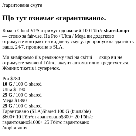
/гарантована смуга
Що тут означає «гарантовано».
Кожен Cloud VPS отримує однаковий 100 Гбіт/с
shared-порт
— стелю за fair-use. На Pro / Ultra / Mega ви додатково
отримуєте контракт на виділену смугу: ця пропускна здатність
ваша, 24/7, прописана в SLA.
Ми вимірюємо її в реальному часі на світчі — якщо ви не
отримуєте заявлені Гбіт/с, акаунт автоматично кредитується.
Жодних тікетів і суперечок.
Pro
$780
10
G
/ 100 G shared
Ultra
$1190
25
G
/ 100 G shared
Mega
$1890
25
G
/ 100 G shared
Гарантовано (SLA)
Shared 100 G (burstable)
$600+
10 Гбіт/с гарантовано
$800+
20 Гбіт/с
гарантовано
$1000+
25 Гбіт/с гарантовано
/порівняння