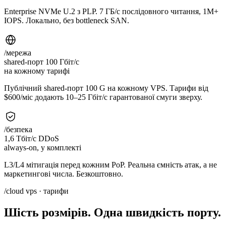
Enterprise NVMe U.2 з PLP. 7 ГБ/с послідовного читання, 1M+
IOPS. Локально, без bottleneck SAN.
/мережа
shared-порт 100 Гбіт/с
на кожному тарифі
Публічний shared-порт 100 G на кожному VPS. Тарифи від
$600/міс додають 10–25 Гбіт/с гарантованої смуги зверху.
/безпека
1,6 Тбіт/с DDoS
always-on, у комплекті
L3/L4 мітигація перед кожним PoP. Реальна ємність атак, а не
маркетингові числа. Безкоштовно.
/cloud vps · тарифи
Шість розмірів. Одна швидкість порту.