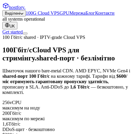
hostfory
.
100G Cloud VPS
GPU
Мережа
Блог
Контакти
Виділені
all systems operational
UK
Get started
100 Гбіт/с shared · IPTV-grade Cloud VPS
100
Гбіт/с
Cloud VPS для
стримінгу.
shared-порт · безлімітно
Шматочок нашого bare-metal CDN. AMD EPYC, NVMe Gen4 і
shared-порт 100 Гбіт/с
на кожному тарифі. Тарифи від
$600/
міс отримують гарантовану пропускну здатність
,
прописану в SLA. Anti-DDoS до
1,6 Тбіт/с
— безкоштовно, у
комплекті.
256
vCPU
максимум на ноду
200
Гбіт/с
максимум по мережі
1,6
Тбіт/с
DDoS-щит · безкоштовно