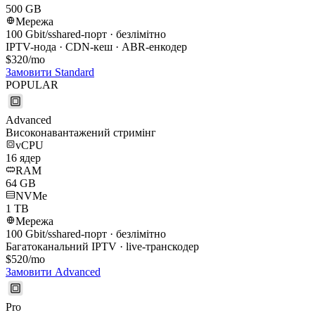
500 GB
Мережа
100
Gbit/s
shared-порт · безлімітно
IPTV-нода · CDN-кеш · ABR-енкодер
$
320
/mo
Замовити
Standard
POPULAR
Advanced
Високонавантажений стримінг
vCPU
16
ядер
RAM
64
GB
NVMe
1 TB
Мережа
100
Gbit/s
shared-порт · безлімітно
Багатоканальний IPTV · live-транскодер
$
520
/mo
Замовити
Advanced
Pro