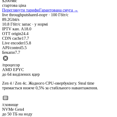
$200
/міс
стартова ціна
Переглянути тарифи
Гарантована смуга →
live throughput
shared-порт · 100 Гбіт/с
89.2
Gbit/s
10.8
Гбіт/с запас ·
у нормі
IPTV кан. A
18.0
OTT origin
24.4
CDN cache
17.7
Live encoder
15.8
API/control
5.5
Бекапи
7.7
/процесор
AMD EPYC
до 64 виділених ядер
Zen 4 / Zen 4c. Жодного CPU-овербукінгу. Steal time
тримається нижче 0,5% за стабільного навантаження.
/сховище
NVMe Gen4
до 50 ТБ на ноду