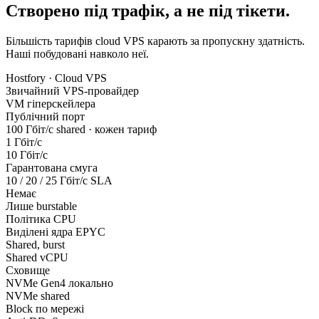
Створено під трафік, а не під тікети.
Більшість тарифів cloud VPS карають за пропускну здатність.
Наші побудовані навколо неї.
Hostfory · Cloud VPS
Звичайний VPS-провайдер
VM гіперскейлера
Публічний порт
100 Гбіт/с shared · кожен тариф
1 Гбіт/с
10 Гбіт/с
Гарантована смуга
10 / 20 / 25 Гбіт/с SLA
Немає
Лише burstable
Політика CPU
Виділені ядра EPYC
Shared, burst
Shared vCPU
Сховище
NVMe Gen4 локально
NVMe shared
Block по мережі