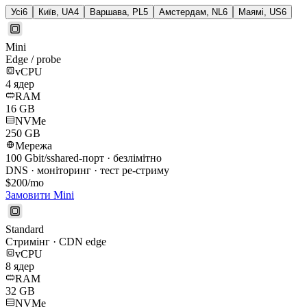
Усі
6
Київ, UA
4
Варшава, PL
5
Амстердам, NL
6
Маямі, US
6
Mini
Edge / probe
vCPU
4
ядер
RAM
16
GB
NVMe
250 GB
Мережа
100
Gbit/s
shared-порт · безлімітно
DNS · моніторинг · тест ре-стриму
$
200
/mo
Замовити
Mini
Standard
Стримінг · CDN edge
vCPU
8
ядер
RAM
32
GB
NVMe