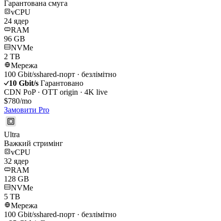
Гарантована смуга
vCPU
24
ядер
RAM
96
GB
NVMe
2 TB
Мережа
100
Gbit/s
shared-порт · безлімітно
10
Gbit/s
Гарантовано
CDN PoP · OTT origin · 4K live
$
780
/mo
Замовити
Pro
Ultra
Важкий стримінг
vCPU
32
ядер
RAM
128
GB
NVMe
5 TB
Мережа
100
Gbit/s
shared-порт · безлімітно