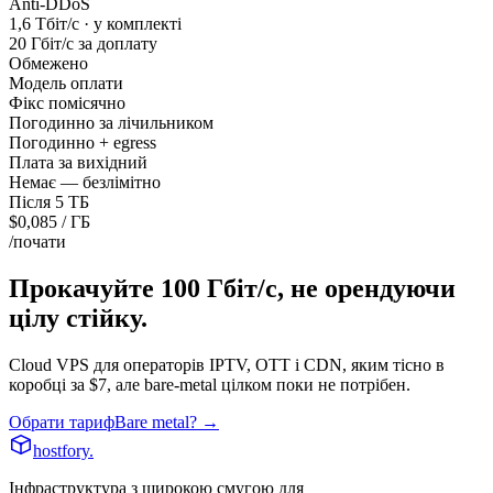
Anti-DDoS
1,6 Тбіт/с · у комплекті
20 Гбіт/с за доплату
Обмежено
Модель оплати
Фікс помісячно
Погодинно за лічильником
Погодинно + egress
Плата за вихідний
Немає — безлімітно
Після 5 ТБ
$0,085 / ГБ
/почати
Прокачуйте 100 Гбіт/с, не орендуючи
цілу стійку.
Cloud VPS для операторів IPTV, OTT і CDN, яким тісно в
коробці за $7, але bare-metal цілком поки не потрібен.
Обрати тариф
Bare metal? →
hostfory
.
Інфраструктура з широкою смугою для