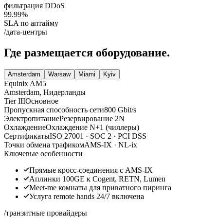
фильтрация DDoS
99.99
%
SLA по аптайму
/дата-центры
Где размещается оборудование.
Amsterdam
Warsaw
Miami
Kyiv
Equinix AM5
Amsterdam
,
Нидерланды
Tier III
Основное
Пропускная способность сети
800 Gbit/s
Электропитание
Резервирование 2N
Охлаждение
Охлаждение N+1 (чиллеры)
Сертификаты
ISO 27001 · SOC 2 · PCI DSS
Точки обмена трафиком
AMS-IX · NL-ix
Ключевые особенности
Прямые кросс-соединения с AMS-IX
Аплинки 100GE к Cogent, RETN, Lumen
Meet-me комнаты для приватного пиринга
Услуга remote hands 24/7 включена
/транзитные провайдеры