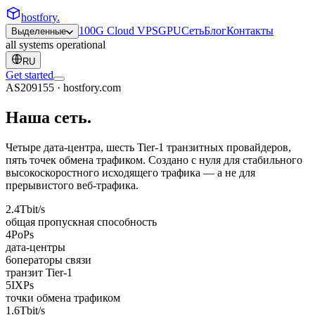
hostfory
.
100G Cloud VPS
GPU
Сеть
Блог
Контакты
Выделенные
all systems operational
RU
Get started
AS209155 · hostfory.com
Наша
сеть
.
Четыре дата-центра, шесть Tier-1 транзитных провайдеров,
пять точек обмена трафиком. Создано с нуля для стабильного
высокоскоростного исходящего трафика — а не для
прерывистого веб-трафика.
2.4
Tbit/s
общая пропускная способность
4
PoPs
дата-центры
6
операторы связи
транзит Tier-1
5
IXPs
точки обмена трафиком
1.6
Tbit/s