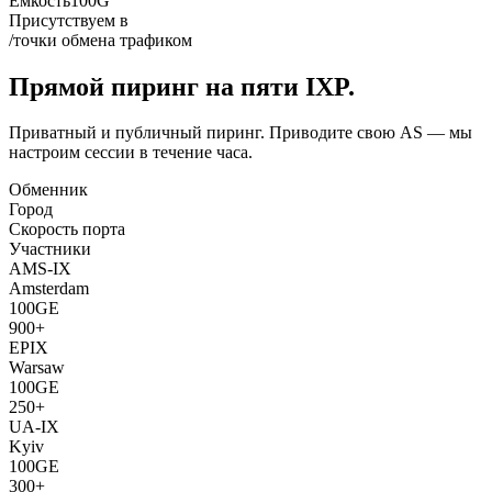
Емкость
100G
Присутствуем в
/точки обмена трафиком
Прямой пиринг на пяти IXP.
Приватный и публичный пиринг. Приводите свою AS — мы
настроим сессии в течение часа.
Обменник
Город
Скорость порта
Участники
AMS-IX
Amsterdam
100GE
900+
EPIX
Warsaw
100GE
250+
UA-IX
Kyiv
100GE
300+