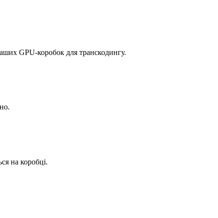
 наших GPU-коробок для транскодингу.
но.
ся на коробці.