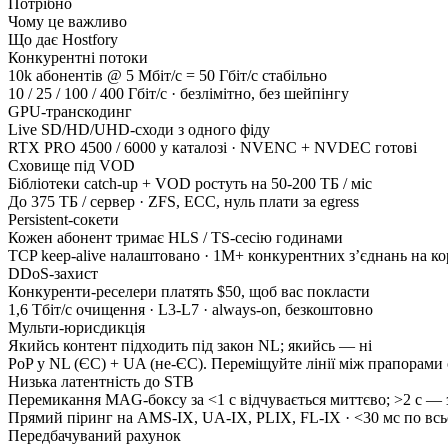
Потрібно
Чому це важливо
Що дає Hostfory
Конкурентні потоки
10k абонентів @ 5 Мбіт/с = 50 Гбіт/с стабільно
10 / 25 / 100 / 400 Гбіт/с · безлімітно, без шейпінгу
GPU-транскодинг
Live SD/HD/UHD-сходи з одного фіду
RTX PRO 4500 / 6000 у каталозі · NVENC + NVDEC готові
Сховище під VOD
Бібліотеки catch-up + VOD ростуть на 50-200 ТБ / міс
До 375 ТБ / сервер · ZFS, ECC, нуль плати за egress
Persistent-сокети
Кожен абонент тримає HLS / TS-сесію годинами
TCP keep-alive налаштовано · 1M+ конкурентних зʼєднань на к
DDoS-захист
Конкуренти-реселери платять $50, щоб вас покласти
1,6 Тбіт/с очищення · L3-L7 · always-on, безкоштовно
Мульти-юрисдикція
Якийсь контент підходить під закон NL; якийсь — ні
PoP у NL (ЄС) + UA (не-ЄС). Переміщуйте лінії між прапорами
Низька латентність до STB
Перемикання MAG-боксу за <1 с відчувається миттєво; >2 с —
Прямий піринг на AMS-IX, UA-IX, PLIX, FL-IX · <30 мс по вс
Передбачуваний рахунок