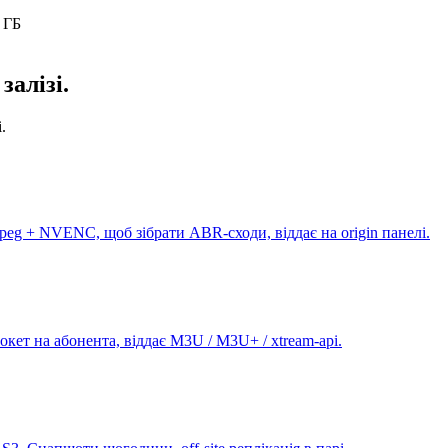
а ГБ
алізі.
.
Fmpeg + NVENC, щоб зібрати ABR-сходи, віддає на origin панелі.
сокет на абонента, віддає M3U / M3U+ / xtream-api.