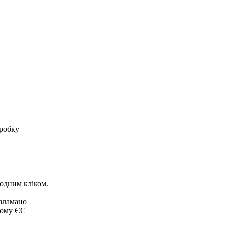
оробку
 одним кліком.
 зламано
ьому ЄС