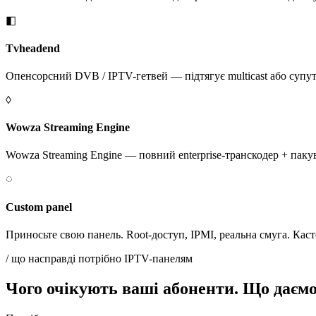
◧
Tvheadend
Опенсорсний DVB / IPTV-гетвей — підтягує multicast або супут
◊
Wowza Streaming Engine
Wowza Streaming Engine — повний enterprise-транскодер + пакув
◌
Custom panel
Приносьте свою панель. Root-доступ, IPMI, реальна смуга. Каст
/ що насправді потрібно IPTV-панелям
Чого очікують ваші абоненти. Що даємо