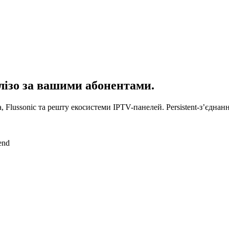
лізо за вашими абонентами.
tra, Flussonic та решту екосистеми IPTV-панелей. Persistent-зʼєдн
end