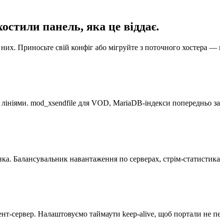
стили панель, яка це віддає.
них. Приносьте свій конфіг або мігруйте з поточного хостера —
ініями. mod_xsendfile для VOD, MariaDB-індекси попередньо за
ка. Балансувальник навантаження по серверах, стрім-статистика в
тент-сервер. Налаштовуємо таймаути keep-alive, щоб портали не 