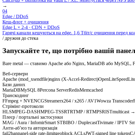
Catch-up + бібліотека на Vault L / XL. Монтується через NFS або
→
04
Edge / DDoS
Кеш-флот + очищення
Edge L × 2-4 · CDN + DDoS
Гарячі канали кешуються на edge. 1,6 Тбіт/с очищення перед кож
/ дружня до стека
Запускайте те, що потрібно вашій панел
Bare metal — ставимо Apache або Nginx, MariaDB або MySQL, FFm
Веб-сервери
Apache (mod_xsendfile)
nginx (X-Accel-Redirect)
OpenLiteSpeed
Lit
Бази даних
MariaDB
MySQL 8
Percona Server
Redis
Memcached
Транскодинг
FFmpeg + NVENC
GStreamer
x264 / x265 / AV1
Wowza Transcoder
Стрімінг-протоколи
HLS
MPEG-DASH
MPEG-TS
SRT
RTMP / RTMPS
RIST
multicast →
Плеєр / портальні застосунки
MAG / Aura / Infomir
Smart STB
IBO / Duplecast
Tivimate / IPTV Sm
Анти-абʼюз та авторизація
fail2ban
panel-side rate-limit
geoblock ACLs
JWT-signed line tokens
CA