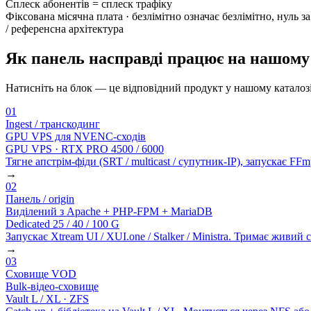
Сплеск абонентів = сплеск трафіку
Фіксована місячна плата · безлімітно означає безлімітно, нуль з
/ референсна архітектура
Як панель насправді працює на нашому з
Натисніть на блок — це відповідний продукт у нашому каталозі
01
Ingest / транскодинг
GPU VPS для NVENC-сходів
GPU VPS · RTX PRO 4500 / 6000
Тягне апстрім-фіди (SRT / multicast / супутник-IP), запускає F
→
02
Панель / origin
Виділений з Apache + PHP-FPM + MariaDB
Dedicated 25 / 40 / 100 G
Запускає Xtream UI / XUI.one / Stalker / Ministra. Тримає живий 
→
03
Сховище VOD
Bulk-відео-сховище
Vault L / XL · ZFS