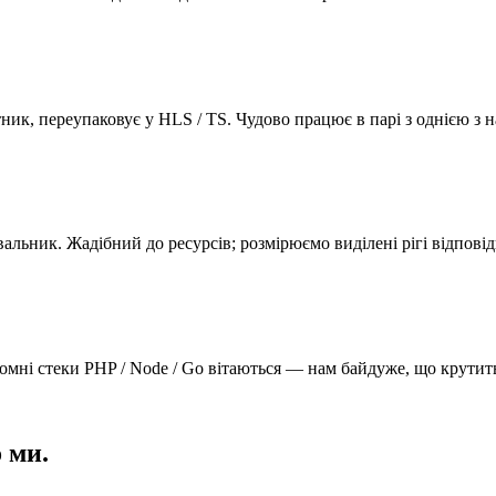
ник, переупаковує у HLS / TS. Чудово працює в парі з однією з
альник. Жадібний до ресурсів; розмірюємо виділені рігі відповід
омні стеки PHP / Node / Go вітаються — нам байдуже, що крутить
 ми.