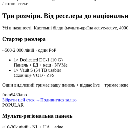
/ готові стеки
Три розміри. Від реселера до національ
Усі в наявності. Кастомні білди (мульти-країна active-active, 400G
Стартер реселера
~500-2 000 ліній · один PoP
1× Dedicated DC-1 (10 G)
Панель + БД + кеш · NVMe
1× Vault S (54 TB usable)
Сховище VOD · ZFS
Один виділений тримає вашу панель + віддає live + тримає неве
from
$430
/mo
Зібрати цей стек
→
Подивитися залізо
POPULAR
Мульти-регіональна панель
~10-30k ліній · NL + UA + edge