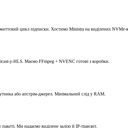
 життєвий цикл підписки. Хостимо Ministra на виділених NVMe-
lticast-у-HLS. Маємо FFmpeg + NVENC готові з коробки.
путника або апстрім-джерел. Мінімальний слід у RAM.
акеті. Ми надаємо виділене залізо й IP-транзит.