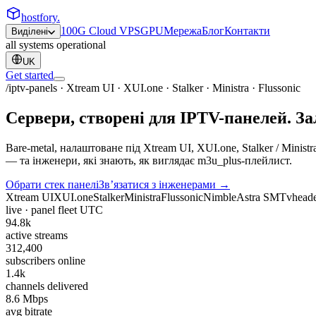
hostfory
.
100G Cloud VPS
GPU
Мережа
Блог
Контакти
Виділені
all systems operational
UK
Get started
/iptv-panels · Xtream UI · XUI.one · Stalker · Ministra · Flussonic
Сервери, створені для
IPTV-панелей.
За
Bare-metal, налаштоване під Xtream UI, XUI.one, Stalker / Minis
— та інженери, які знають, як виглядає
m3u_plus
-плейлист.
Обрати стек панелі
Звʼязатися з інженерами
→
Xtream UI
XUI.one
Stalker
Ministra
Flussonic
Nimble
Astra SM
Tvhead
live · panel fleet
UTC
94.8
k
active streams
312,400
subscribers online
1.4k
channels delivered
8.6 Mbps
avg bitrate