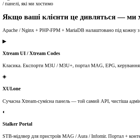
/ панелі, які ми хостимо
Якщо ваші клієнти це дивляться — ми хо
Apache / Nginx + PHP-FPM + MariaDB налаштовано під кожну з 
▶
Xtream UI / Xtream Codes
Класика. Експорти M3U / M3U+, портал MAG, EPG, керування л
◈
XUI.one
Сучасна Xtream-сумісна панель — той самий API, чистіша адмін
◐
Stalker Portal
STB-мідлвер для пристроїв MAG / Aura / Infomir. Портал + кон