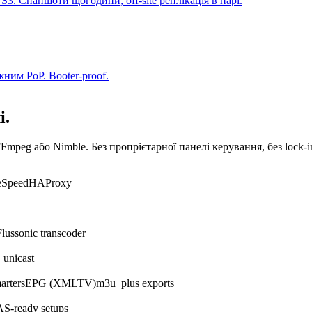
 S3. Снапшоти щогодини, off-site реплікація в парі.
ним PoP. Booter-proof.
і.
peg або Nimble. Без пропрієтарної панелі керування, без lock-i
eSpeed
HAProxy
Flussonic transcoder
 unicast
arters
EPG (XMLTV)
m3u_plus exports
S-ready setups