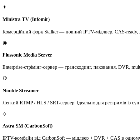
✦
Ministra TV (Infomir)
Комерційний форк Stalker — повний IPTV-мідлвер, CAS-ready,
◉
Flussonic Media Server
Enterprise-стрімінг-сервер — транскодинг, паковання, DVR, mu
⌬
Nimble Streamer
Легкий RTMP / HLS / SRT-сервер. Ідеально для рестримів із су
◇
Astra SM (CarbonSoft)
IPTV-комбайн від CarbonSoft — мідлвер + DVR + CAS в одному п