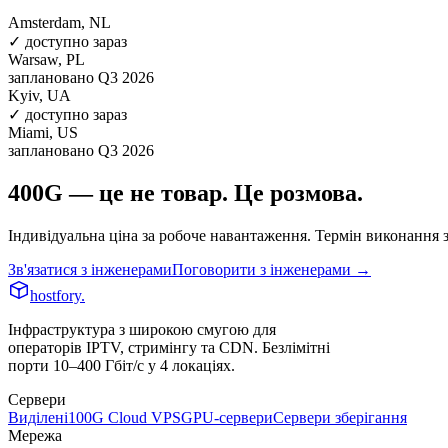
Amsterdam, NL
✓ доступно зараз
Warsaw, PL
заплановано Q3 2026
Kyiv, UA
✓ доступно зараз
Miami, US
заплановано Q3 2026
400G — це не товар. Це розмова.
Індивідуальна ціна за робоче навантаження. Термін виконання 
Зв'язатися з інженерами
Поговорити з інженерами →
hostfory
.
Інфраструктура з широкою смугою для
операторів IPTV, стримінгу та CDN. Безлімітні
порти 10–400 Гбіт/с у 4 локаціях.
Сервери
Виділені
100G Cloud VPS
GPU-сервери
Сервери зберігання
Мережа