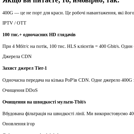
400G — це не порт для краси. Це робочі навантаження, які йог
IPTV / OTT
100 тис.+ одночасних HD глядачів
При 4 Мбіт/с на потік, 100 тис. HLS клієнтів = 400 Gbit/s. Один
Джерела CDN
Захист джерел Tier-1
Одночасна передача на кілька PoP'ів CDN. Одне джерело 400G 
Очищення DDoS
Очищення на швидкості мульти-Tbit/s
Вбудована фільтрація на швидкості лінії. Ми використовуємо 4
Оновлення ігор