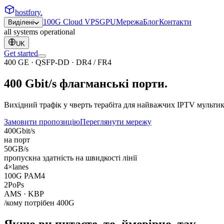
hostfory
.
100G Cloud VPS
GPU
Мережа
Блог
Контакти
Виділені
all systems operational
UK
Get started
400 GE · QSFP-DD · DR4 / FR4
400 Gbit/s
флагманські
порти.
Вихідний трафік у чверть терабіта для найважчих IPTV мультик
Замовити пропозицію
Переглянути мережу
400
Gbit/s
на порт
50
GB/s
пропускна здатність на швидкості лінії
4×
lanes
100G PAM4
2
PoPs
AMS · KBP
/кому потрібен 400G
Якщо ви питаєте, то, ймовірно, так.