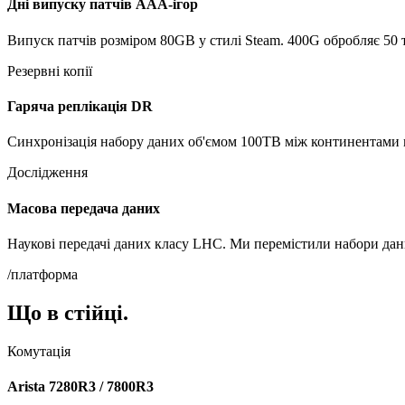
Дні випуску патчів AAA-ігор
Випуск патчів розміром 80GB у стилі Steam. 400G обробляє 50 т
Резервні копії
Гаряча реплікація DR
Синхронізація набору даних об'ємом 100TB між континентами м
Дослідження
Масова передача даних
Наукові передачі даних класу LHC. Ми перемістили набори дан
/платформа
Що в стійці.
Комутація
Arista 7280R3 / 7800R3