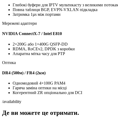
Глибокі буфери для IPTV мультикасту з великими потока
Повна таблиця BGP, EVPN-VXLAN підкладка
Затримка 1µs між портами
Мережеві адаптери
NVIDIA ConnectX-7 / Intel E810
2×200G або 1×400G QSFP-DD
RDMA, RoCEv2, DPDK з коробки
Апаратна мітка часу для PTP
Оптика
DR4 (500м) / FR4 (2км)
Одномодовий 4×100G PAM4
Гаряча заміна оптики на місці
Когерентний ZR опціонально для DCI
/availability
Де ви можете це отримати.