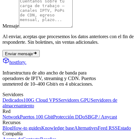
Mensaje
Al enviar, aceptas que procesemos los datos anteriores con el fin de
responderte. Sin boletines, sin ventas adicionales.
Enviar mensaje
hostfory
.
Infraestructura de alto ancho de banda para
operadores de IPTV, streaming y CDN. Puertos
unmetered de 10–400 Gbit/s en 4 ubicaciones.
Servidores
Dedicados
100G Cloud VPS
Servidores GPU
Servidores de
almacenamiento
Red
Network
Puertos 100 Gbit
Protección DDoS
BGP / Anycast
Recursos
Blog
How-to guides
Knowledge base
Alternatives
Feed RSS
Estado
Compañía