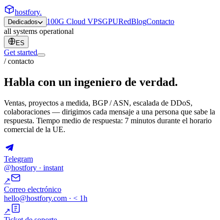
hostfory
.
100G Cloud VPS
GPU
Red
Blog
Contacto
Dedicados
all systems operational
ES
Get started
/ contacto
Habla con un ingeniero de verdad.
Ventas, proyectos a medida, BGP / ASN, escalada de DDoS,
colaboraciones — dirigimos cada mensaje a una persona que sabe la
respuesta.
Tiempo medio de respuesta:
7 minutos
durante el horario
comercial de la UE.
Telegram
@hostfory · instant
↗
Correo electrónico
hello@hostfory.com · < 1h
↗
Ticket de soporte