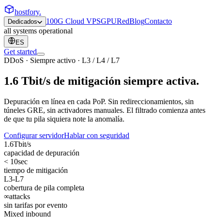
hostfory
.
100G Cloud VPS
GPU
Red
Blog
Contacto
Dedicados
all systems operational
ES
Get started
DDoS · Siempre activo · L3 / L4 / L7
1.6 Tbit/s de mitigación
siempre activa
.
Depuración en línea en cada PoP. Sin redireccionamientos, sin
túneles GRE, sin activadores manuales. El filtrado comienza antes
de que tu pila siquiera note la anomalía.
Configurar servidor
Hablar con seguridad
1.6
Tbit/s
capacidad de depuración
< 10
sec
tiempo de mitigación
L3-L7
cobertura de pila completa
∞
attacks
sin tarifas por evento
Mixed inbound