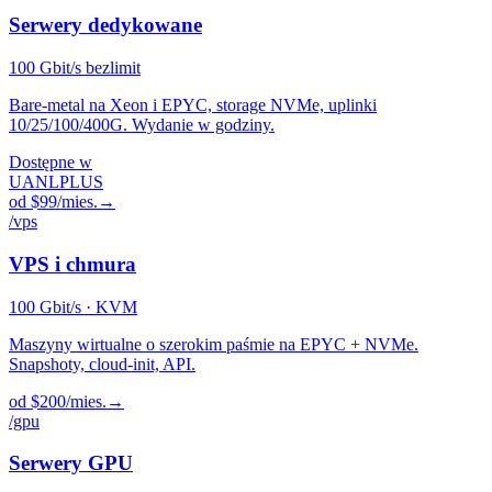
Serwery dedykowane
100
Gbit/s bezlimit
Bare-metal na Xeon i EPYC, storage NVMe, uplinki
10/25/100/400G. Wydanie w godziny.
Dostępne w
UA
NL
PL
US
od $99/mies.
→
/vps
VPS i chmura
100
Gbit/s · KVM
Maszyny wirtualne o szerokim paśmie na EPYC + NVMe.
Snapshoty, cloud-init, API.
od $200/mies.
→
/gpu
Serwery GPU