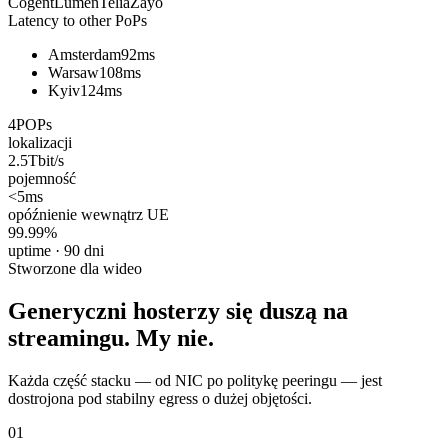
Cogent
Lumen
Telia
Zayo
Latency to other PoPs
Amsterdam
92ms
Warsaw
108ms
Kyiv
124ms
4
POPs
lokalizacji
2.5
Tbit/s
pojemność
<5
ms
opóźnienie wewnątrz UE
99.99
%
uptime · 90 dni
Stworzone dla wideo
Generyczni hosterzy się duszą na
streamingu. My nie.
Każda część stacku — od NIC po politykę peeringu — jest
dostrojona pod stabilny egress o dużej objętości.
01