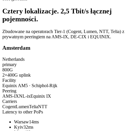
Cztery lokalizacje.
2,5 Tbit/s
łącznej
pojemności.
Zbudowane na operatorach Tier-1 (Cogent, Lumen, NTT, Telia) z
prywatnym peeringiem na AMS-IX, DE-CIX i EQUINIX.
Amsterdam
Netherlands
primary
800
G
2×400G
uplink
Facility
Equinix AM5 · Schiphol-Rijk
Peering
AMS-IX
NL-ix
Equinix IX
Carriers
Cogent
Lumen
Telia
NTT
Latency to other PoPs
Warsaw
14ms
Kyiv
32ms