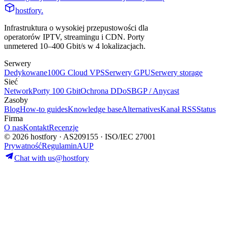
hostfory
.
Infrastruktura o wysokiej przepustowości dla
operatorów IPTV, streamingu i CDN. Porty
unmetered 10–400 Gbit/s w 4 lokalizacjach.
Serwery
Dedykowane
100G Cloud VPS
Serwery GPU
Serwery storage
Sieć
Network
Porty 100 Gbit
Ochrona DDoS
BGP / Anycast
Zasoby
Blog
How-to guides
Knowledge base
Alternatives
Kanał RSS
Status
Firma
O nas
Kontakt
Recenzje
© 2026 hostfory · AS209155 · ISO/IEC 27001
Prywatność
Regulamin
AUP
Chat with us
@hostfory