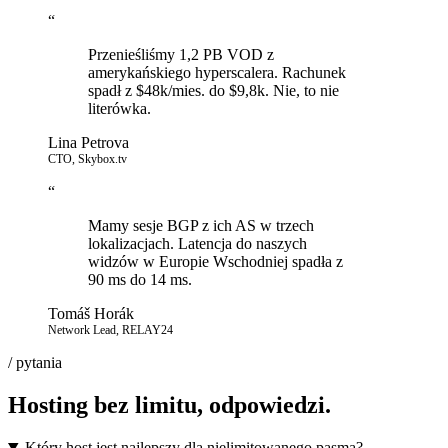
“
Przenieśliśmy 1,2 PB VOD z
amerykańskiego hyperscalera. Rachunek
spadł z $48k/mies. do $9,8k. Nie, to nie
literówka.
Lina Petrova
CTO, Skybox.tv
“
Mamy sesje BGP z ich AS w trzech
lokalizacjach. Latencja do naszych
widzów w Europie Wschodniej spadła z
90 ms do 14 ms.
Tomáš Horák
Network Lead, RELAY24
/ pytania
Hosting bez limitu, odpowiedzi.
Który host jest najlepszy dla nielimitowanego pasma?