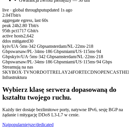
Gwarancja zwrotu pieniędzy — 30 dni
live · global throughput
updated
1
s ago
2.04
Tbit/s
aggregate egress, last 60s
peak 24h
2.80
Tbit/s
95th pct
1717
Gbit/s
active hosts
2,642
ddos mitigated
30
kyiv
/
UA
·
5ms
·
342 Gbps
amsterdam
/
NL
·
22ms
·
218
Gbps
warsaw
/
PL
·
34ms
·
186 Gbps
miami
/
US
·
115ms
·
94
Gbps
kyiv
/
UA
·
5ms
·
342 Gbps
amsterdam
/
NL
·
22ms
·
218
Gbps
warsaw
/
PL
·
34ms
·
186 Gbps
miami
/
US
·
115ms
·
94 Gbps
Streamują na nas
SKYBOX·TV
NORDOTT
RELAY24
FORTECDN
OPENCAST
HE
Infrastruktura
Wybierz klasę serwera dopasowaną do
kształtu twojego ruchu.
Każdy tier dostaje bezlimitowe porty, natywne IPv6, sesję BGP na
żądanie i mitygację DDoS L3-L7 w cenie.
Najpopularniejsze
/dedicated