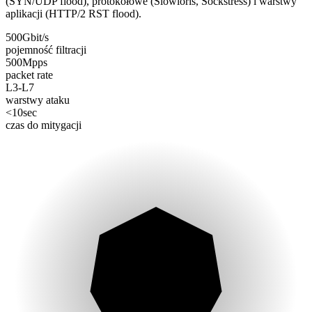
(SYN/UDP flood), protokołowe (Slowloris, Sockstress) i warstwy
aplikacji (HTTP/2 RST flood).
500
Gbit/s
pojemność filtracji
500
Mpps
packet rate
L3-L7
warstwy ataku
<10
sec
czas do mitygacji
L3-L7
FILTERED