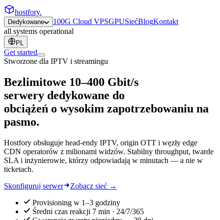
hostfory
.
100G Cloud VPS
GPU
Sieć
Blog
Kontakt
Dedykowane
all systems operational
PL
Get started
Stworzone dla IPTV i streamingu
Bezlimitowe
10–400 Gbit/s
serwery dedykowane do
obciążeń o wysokim zapotrzebowaniu na
pasmo.
Hostfory obsługuje head-endy IPTV, origin OTT i węzły edge
CDN operatorów z milionami widzów. Stabilny throughput, twarde
SLA i inżynierowie, którzy odpowiadają w minutach — a nie w
ticketach.
Skonfiguruj serwer
Zobacz sieć →
Provisioning w 1–3 godziny
Średni czas reakcji 7 min · 24/7/365