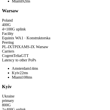
Miami
92ms
Warsaw
Poland
400
G
4×100G
uplink
Facility
Equinix WA1 · Konstruktorska
Peering
PL-IX
TPIX
AMS-IX Warsaw
Carriers
Cogent
Telia
GTT
Latency to other PoPs
Amsterdam
14ms
Kyiv
22ms
Miami
108ms
Kyiv
Ukraine
primary
800
G
2×400G
uplink