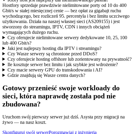
Hostfory sprzedaje prawdziwie nielimitowane porty od 10 do 400
Gbit/s w stałej miesięcznej cenie — bez opłat za gigabajt ruchu
wychodzącego, bez rozliczeń 95. percentyla i bez limitu uczciwego
użytkowania. Działa na naszej własnej sieci (AS209155) i jest
stworzony do streamingu, IPTV, CDN i innych obciążeń
wymagających dużego ruchu.
Czy oferujecie nielimitowane serwery dedykowane 10, 25, 100
lub 400 Gbit/s?
Jaki jest najlepszy hosting dla IPTV i streamingu?
Czy Wasze serwery są chronione przed DDoS?
Czy oferujecie hosting offshore lub zorientowany na prywatność?
Ile kosztuje serwer bez limitu i jak szybkie jest wdrożenie?
Czy macie serwery GPU do transkodowania i AI?
Gdzie znajdują się Wasze centra danych?
Gotowy przenieść swoje workloady do
sieci, która
naprawdę
została pod nie
zbudowana?
Uruchom swój pierwszy serwer już dziś. Asysta przy migracji na
żywo — na nasz koszt.
Skonfiguruj swój serwer
Porozmawiaj z inżynierią