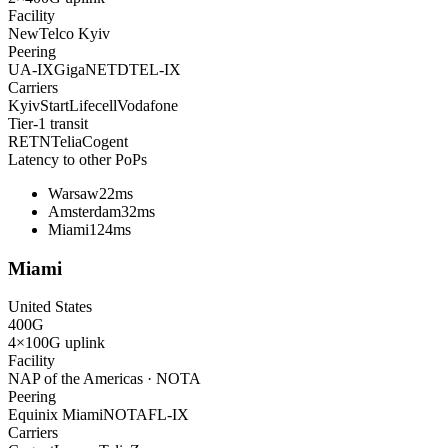
Facility
NewTelco Kyiv
Peering
UA-IX
GigaNET
DTEL-IX
Carriers
KyivStart
Lifecell
Vodafone
Tier-1 transit
RETN
Telia
Cogent
Latency to other PoPs
Warsaw
22ms
Amsterdam
32ms
Miami
124ms
Miami
United States
400
G
4×100G
uplink
Facility
NAP of the Americas · NOTA
Peering
Equinix Miami
NOTA
FL-IX
Carriers