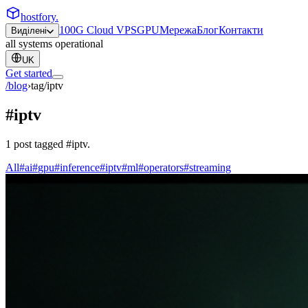
hostfory
.
100G Cloud VPS
GPU
Мережа
Блог
Контакти
Виділені
all systems operational
UK
Get started
/blog
›
tag/
iptv
#
iptv
1
post
tagged
#
iptv
.
All
#
ai
#
gpu
#
inference
#
iptv
#
ml
#
operators
#
streaming