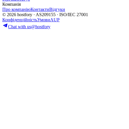
Компанія
Про компанію
Контакти
Відгуки
© 2026 hostfory · AS209155 · ISO/IEC 27001
Конфіденційність
Умови
AUP
Chat with us
@hostfory