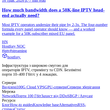
16 трав. 2026 р.
·
7
min read
How much bandwidth does a 50K-line IPTV head-
end actually need?
Most IPTV operators undersize their pipe by 2-3x. The four-number
formula every panel operator should know — and a worked
example for a 50K-subscriber mixed EU panel.
HN
Hostfory NOC
#
iptv
#
streaming
hostfory
.
Інфраструктура з широкою смугою для
операторів IPTV, стримінгу та CDN. Безлімітні
порти 10–400 Гбіт/с у 4 локаціях.
Сервери
Виділені
100G Cloud VPS
GPU-сервери
Сервери зберігання
Мережа
Network
Порти 100 Гбіт
Захист від DDoS
BGP / Anycast
Ресурси
Блог
How-to guides
Knowledge base
Alternatives
RSS-
стрічка
Статус