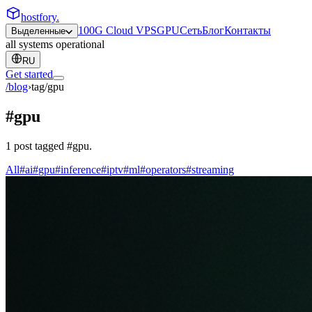
hostfory
.
100G Cloud VPS
GPU
Сеть
Блог
Контакты
Выделенные
all systems operational
RU
Get started
/blog
›
tag/
gpu
#
gpu
1
post
tagged
#
gpu
.
All
#
ai
#
gpu
#
inference
#
iptv
#
ml
#
operators
#
streaming