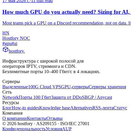
17 мая 2026 г.
·
11
min read
How much GPU do you actually need? Sizing for AI,
Most teams pick a GPU on a Discord recommendation, not on data. H
HN
Hostfory NOC
#
gpu
#
ai
hostfory
.
Инфраструктура с широкой полосой для
операторов IPTV, стриминга и CDN.
Безлимитные порты 10–400 Гбит/с в 4 локациях.
Серверы
Выделенные
100G Cloud VPS
GPU-серверы
Серверы хранения
Сеть
Network
Порты 100 Гбит
Защита от DDoS
BGP / Anycast
Ресурсы
Блог
How-to guides
Knowledge base
Alternatives
RSS-лента
Статус
Компания
О компании
Контакты
Отзывы
© 2026 hostfory · AS209155 · ISO/IEC 27001
Конфиденциальность
Условия
AUP