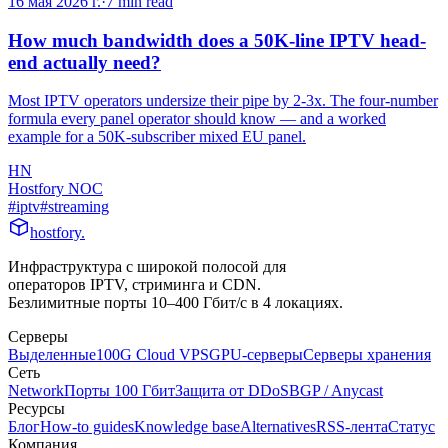
16 мая 2026 г.
·
7
min read
How much bandwidth does a 50K-line IPTV head-
end actually need?
Most IPTV operators undersize their pipe by 2-3x. The four-number
formula every panel operator should know — and a worked
example for a 50K-subscriber mixed EU panel.
HN
Hostfory NOC
#
iptv
#
streaming
hostfory
.
Инфраструктура с широкой полосой для
операторов IPTV, стриминга и CDN.
Безлимитные порты 10–400 Гбит/с в 4 локациях.
Серверы
Выделенные
100G Cloud VPS
GPU-серверы
Серверы хранения
Сеть
Network
Порты 100 Гбит
Защита от DDoS
BGP / Anycast
Ресурсы
Блог
How-to guides
Knowledge base
Alternatives
RSS-лента
Статус
Компания