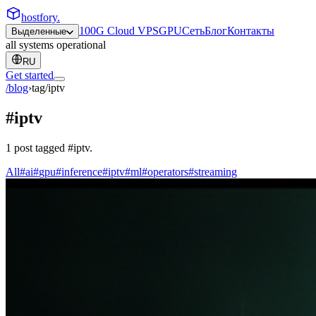
hostfory
.
100G Cloud VPS
GPU
Сеть
Блог
Контакты
Выделенные
all systems operational
RU
Get started
/blog
›
tag/
iptv
#
iptv
1
post
tagged
#
iptv
.
All
#
ai
#
gpu
#
inference
#
iptv
#
ml
#
operators
#
streaming